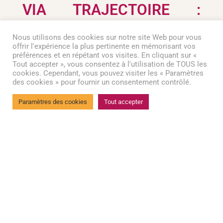
VIA TRAJECTOIRE :
FAITES VOTRE DOSSIER
Nous utilisons des cookies sur notre site Web pour vous
PERSONNALISÉ EN LIGNE
offrir l'expérience la plus pertinente en mémorisant vos
préférences et en répétant vos visites. En cliquant sur «
Tout accepter », vous consentez à l'utilisation de TOUS les
!
cookies. Cependant, vous pouvez visiter les « Paramètres
des cookies » pour fournir un consentement contrôlé.
Paramètres des cookies
Tout accepter
ViaTrajectoire
est une plateforme du
service public gratuite et sécurisée,
permettant de vous orienter dans le
domaine de la santé. Simple et
intuitif,
Via Trajectoire
vous permet
de chercher les établissements qui
vous correspondent, d’envoyer votre