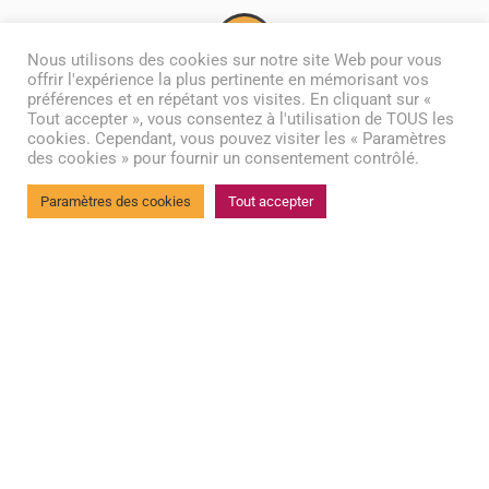
3
Nous utilisons des cookies sur notre site Web pour vous
offrir l'expérience la plus pertinente en mémorisant vos
préférences et en répétant vos visites. En cliquant sur «
VOTRE SÉCURITÉ
Tout accepter », vous consentez à l'utilisation de TOUS les
cookies. Cependant, vous pouvez visiter les « Paramètres
Parce que votre sécurité de tous
des cookies » pour fournir un consentement contrôlé.
les instants est primordiale, nous
Paramètres des cookies
Tout accepter
mettons tout en œuvre pour vous
la garantir. Notre personnel
qualifié répond 24h/24 à vos
appels d’urgence ainsi qu’aux
alertes des différents dispositifs
mis en place : accès sécurisés,
boutons d’appel…