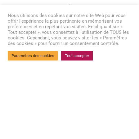
Accompagner des personnes en
Nous utilisons des cookies sur notre site Web pour vous
situation de dépendance nécessite
offrir l'expérience la plus pertinente en mémorisant vos
préférences et en répétant vos visites. En cliquant sur «
une interaction avec l’entourage,
Tout accepter », vous consentez à l'utilisation de TOUS les
en particulier avec les aidants.
cookies. Cependant, vous pouvez visiter les « Paramètres
des cookies » pour fournir un consentement contrôlé.
Nous proposons pour eux des
Paramètres des cookies
Tout accepter
modules de formation, dans le but
de les aider à appréhender la
maladie ou la dépendance de leur
proche, leur apporter des conseils,
les aider à assurer le quotidien, les
soutenir…