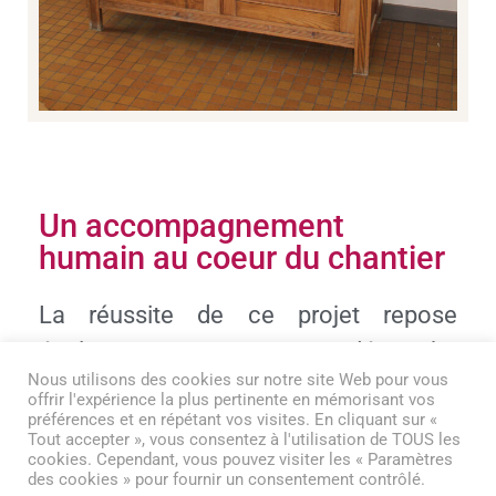
Un accompagnement
humain au coeur du chantier
La réussite de ce projet repose
également sur une démarche
Nous utilisons des cookies sur notre site Web pour vous
personnalisée auprès des résidents.
offrir l'expérience la plus pertinente en mémorisant vos
préférences et en répétant vos visites. En cliquant sur «
Durant les travaux, des « logements de
Tout accepter », vous consentez à l'utilisation de TOUS les
courtoisie » ont été mis à disposition
cookies. Cependant, vous pouvez visiter les « Paramètres
des cookies » pour fournir un consentement contrôlé.