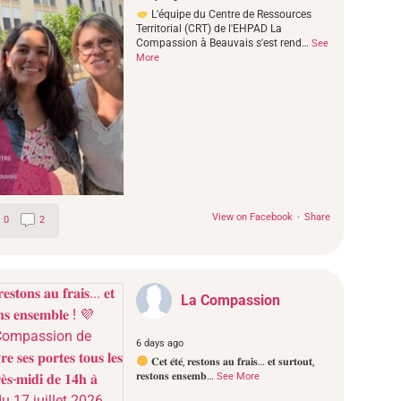
L'équipe du Centre de Ressources
Territorial (CRT) de l'EHPAD La
Compassion à Beauvais s'est rend
…
See
More
View on Facebook
·
Share
0
2
La Compassion
6 days ago
𝐂𝐞𝐭 𝐞́𝐭𝐞́, 𝐫𝐞𝐬𝐭𝐨𝐧𝐬 𝐚𝐮 𝐟𝐫𝐚𝐢𝐬… 𝐞𝐭 𝐬𝐮𝐫𝐭𝐨𝐮𝐭,
𝐫𝐞𝐬𝐭𝐨𝐧𝐬 𝐞𝐧𝐬𝐞𝐦𝐛
…
See More