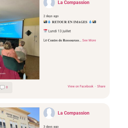
La Compassion
2 days ago
𝐑𝐄𝐓𝐎𝐔𝐑 𝐄𝐍 𝐈𝐌𝐀𝐆𝐄𝐒
Lundi 13 juillet
Le 𝐂𝐞𝐧𝐭𝐫𝐞 𝐝𝐞 𝐑𝐞𝐬𝐬𝐨𝐮𝐫𝐜𝐞𝐬
…
See More
View on Facebook
·
Share
0
La Compassion
3 days ago