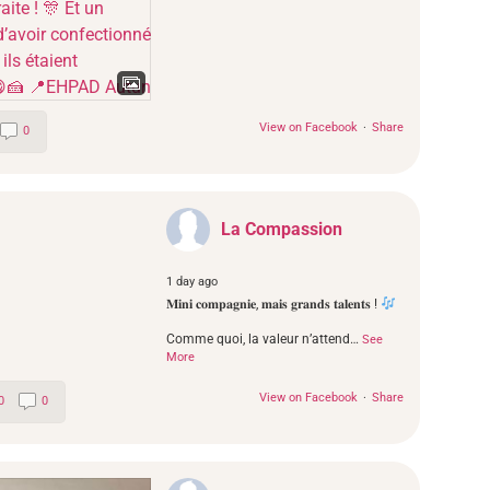
View on Facebook
·
Share
0
La Compassion
1 day ago
𝐌𝐢𝐧𝐢 𝐜𝐨𝐦𝐩𝐚𝐠𝐧𝐢𝐞, 𝐦𝐚𝐢𝐬 𝐠𝐫𝐚𝐧𝐝𝐬 𝐭𝐚𝐥𝐞𝐧𝐭𝐬 !
Comme quoi, la valeur n’attend
…
See
More
View on Facebook
·
Share
0
0