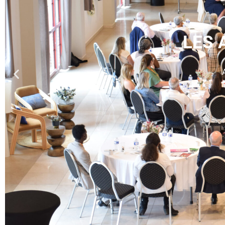
LES 
Inaugurat