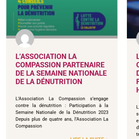
L’ASSOCIATION LA
COMPASSION PARTENAIRE
DE LA SEMAINE NATIONALE
DE LA DÉNUTRITION
L’Association La Compassion s’engage
contre la dénutrition : Participation à la
L
Semaine Nationale de la Dénutrition 2023
s
Depuis plus de quatre ans, l’Association La
e
Compassion
d
t