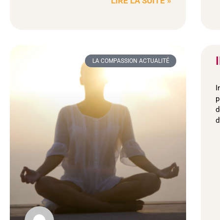
LIRE LA SUITE »
LA COMPASSION ACTUALITÉ
I
p
d
d